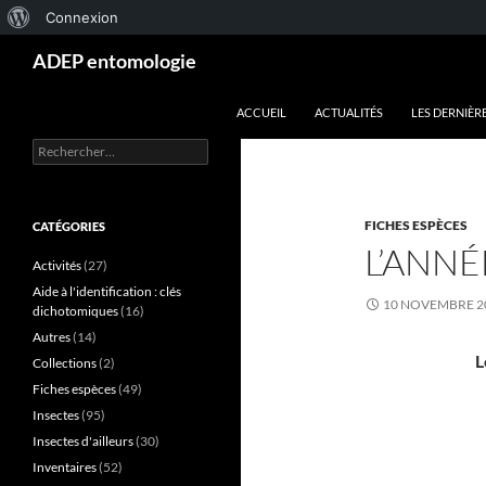
À
Connexion
Aller
Recherche
propos
ADEP entomologie
au
de
contenu
ACCUEIL
ACTUALITÉS
LES DERNIÈR
WordPress
Rechercher :
FICHES ESPÈCES
CATÉGORIES
L’ANN
Activités
(27)
Aide à l'identification : clés
10 NOVEMBRE 2
dichotomiques
(16)
Autres
(14)
L
Collections
(2)
Fiches espèces
(49)
Insectes
(95)
Insectes d'ailleurs
(30)
Inventaires
(52)