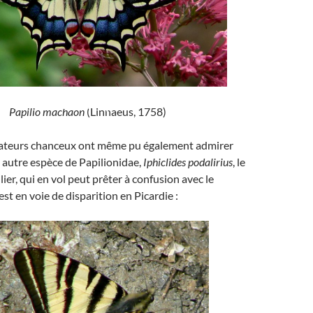
ons/Fourmis)
Papilio machaon
(Linnaeus, 1758)
ateurs chanceux ont même pu également admirer
 autre espèce de Papilionidae,
Iphiclides podalirius
, le
ier, qui en vol peut prêter à confusion avec le
st en voie de disparition en Picardie :