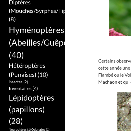
Diptères
(Mouches/Syrphes/Tipules)
(8)
Hyménoptères
(Abeilles/Guêpes/Bourdons/Frel
(40)
Certains observ
Hétéroptères
cette année une
(Punaises)
(10)
Flambé ou le Voil
Machaon et qui e
insectes
(2)
Inventaires
(4)
Lépidoptères
(papillons)
(28)
Neuroptères
(1)
Odonates
(1)