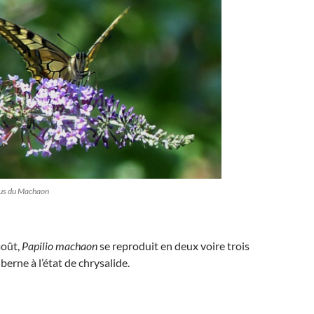
us du Machaon
août,
Papilio machaon
se reproduit en deux voire trois
iberne à l’état de chrysalide.