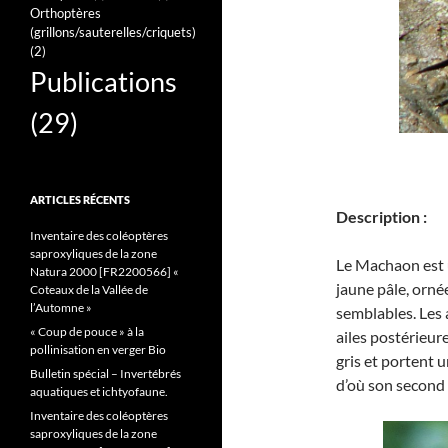
Orthoptères
(grillons/sauterelles/criquets)
(2)
Publications
(29)
ARTICLES RÉCENTS
Description :
Inventaire des coléoptères
saproxyliques de la zone
Le Machaon est 
Natura 2000 [FR2200566] «
jaune pâle, ornée
Coteaux de la Vallée de
l’Automne »
semblables. Les 
« Coup de pouce » à la
ailes postérieur
pollinisation en verger Bio
gris et portent 
Bulletin spécial – Invertébrés
d’où son second 
aquatiques et ichtyofaune.
Inventaire des coléoptères
saproxyliques de la zone