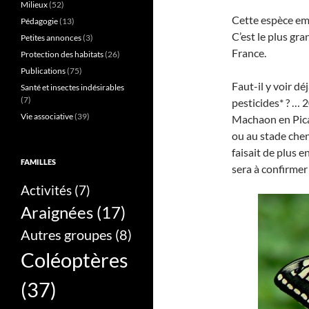
Milieux
(52)
Cette espèce emb
Pédagogie
(13)
C’est le plus gr
Petites annonces
(3)
France.
Protection des habitats
(26)
Publications
(75)
Faut-il y voir dé
Santé et insectes indésirables
(7)
pesticides* ? … 
Vie associative
(39)
Machaon en Picar
ou au stade chen
faisait de plus 
FAMILLES
sera à confirmer
Activités
(7)
Araignées
(17)
Autres groupes
(8)
Coléoptères
(37)