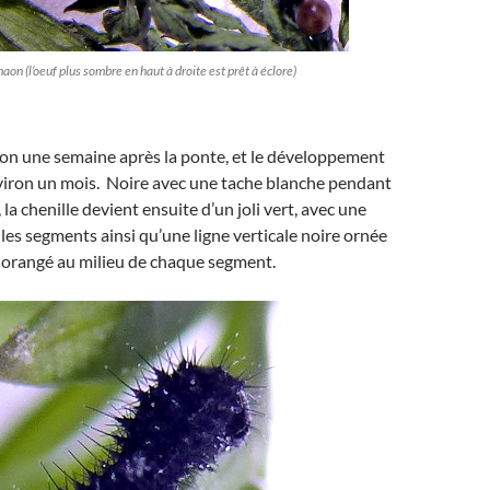
on (l’oeuf plus sombre en haut à droite est prêt à éclore)
ron une semaine après la ponte, et le développement
nviron un mois. Noire avec une tache blanche pendant
 la chenille devient ensuite d’un joli vert, avec une
 les segments ainsi qu’une ligne verticale noire ornée
-orangé au milieu de chaque segment.