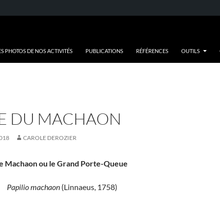
ES PHOTOS DE NOS ACTIVITÉS
PUBLICATIONS
RÉFÉRENCES
OUTILS
ÉE DU MACHAON
018
CAROLE DEROZIER
e Machaon ou le Grand Porte-Queue
Papilio machaon
(Linnaeus, 1758)