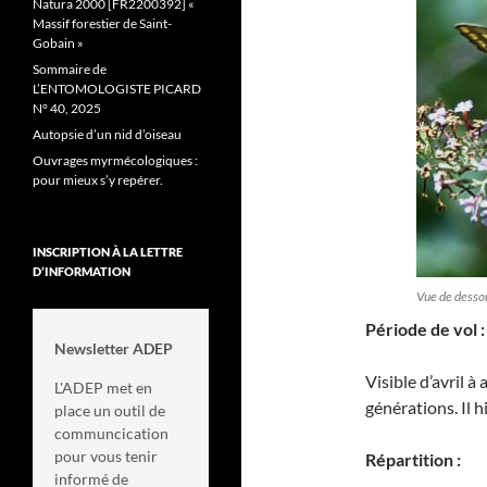
Natura 2000 [FR2200392] «
Massif forestier de Saint-
Gobain »
Sommaire de
L’ENTOMOLOGISTE PICARD
N° 40, 2025
Autopsie d’un nid d’oiseau
Ouvrages myrmécologiques :
pour mieux s’y repérer.
INSCRIPTION À LA LETTRE
D’INFORMATION
Vue de desso
Période de vol :
Newsletter ADEP
Visible d’avril à 
L'ADEP met en
générations. Il h
place un outil de
communcication
pour vous tenir
Répartition :
informé de