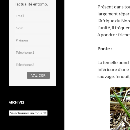
l'actualité entomo.
Présent dans tou
largement répart
l’Afrique du Nord
l’unité, il fréqu
à pondre : friche
Ponte :
La femelle pond s
inférieure d’une 
sauvage, fenouil
ARCHIVES
Archives