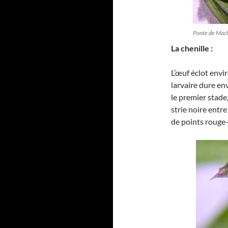
Ponte de Macha
La chenille :
L’œuf éclot envi
larvaire dure e
le premier stade,
strie noire entre
de points rouge