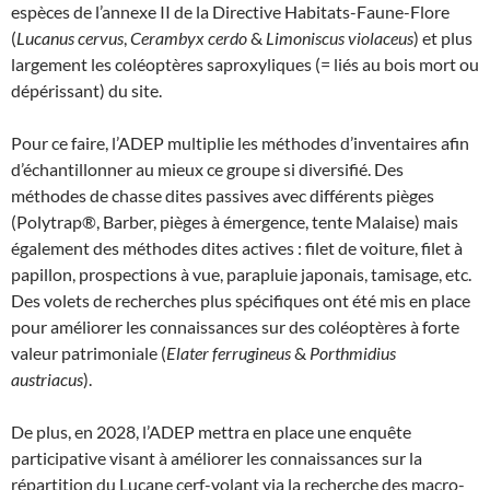
espèces de l’annexe II de la Directive Habitats-Faune-Flore
(
Lucanus cervus
,
Cerambyx cerdo
&
Limoniscus violaceus
) et plus
largement les coléoptères saproxyliques (= liés au bois mort ou
dépérissant) du site.
Pour ce faire, l’ADEP multiplie les méthodes d’inventaires afin
d’échantillonner au mieux ce groupe si diversifié. Des
méthodes de chasse dites passives avec différents pièges
(Polytrap®, Barber, pièges à émergence, tente Malaise) mais
également des méthodes dites actives : filet de voiture, filet à
papillon, prospections à vue, parapluie japonais, tamisage, etc.
Des volets de recherches plus spécifiques ont été mis en place
pour améliorer les connaissances sur des coléoptères à forte
valeur patrimoniale (
Elater ferrugineus
&
Porthmidius
austriacus
).
De plus, en 2028, l’ADEP mettra en place une enquête
participative visant à améliorer les connaissances sur la
répartition du Lucane cerf-volant via la recherche des macro-