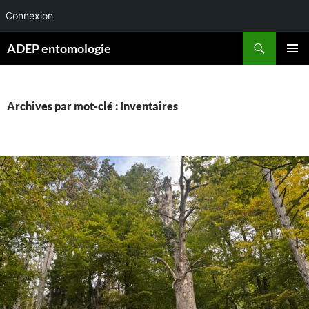
Connexion
Aller
Recherche
ADEP entomologie
au
MENU
contenu
PRINCI
Archives par mot-clé : Inventaires