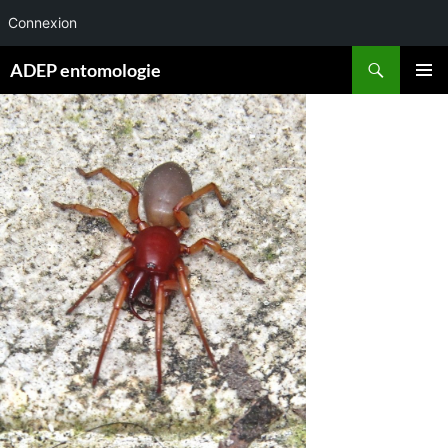
Connexion
Aller
Recherche
ADEP entomologie
au
MENU
contenu
PRINCI