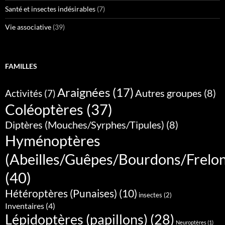
Santé et insectes indésirables
(7)
Vie associative
(39)
FAMILLES
Araignées
(17)
Autres groupes
(8)
Activités
(7)
Coléoptères
(37)
Diptères (Mouches/Syrphes/Tipules)
(8)
Hyménoptères
(Abeilles/Guêpes/Bourdons/Frelo
(40)
Hétéroptères (Punaises)
(10)
insectes
(2)
Inventaires
(4)
Lépidoptères (papillons)
(28)
Neuroptères
(1)