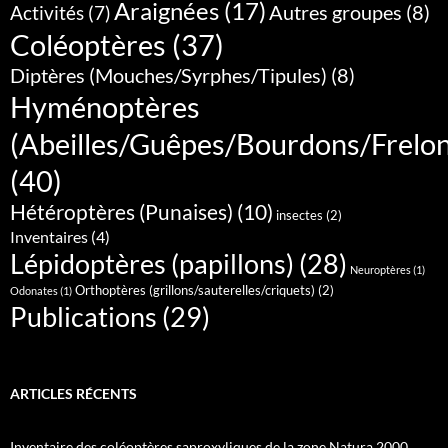
Araignées
(17)
Autres groupes
(8)
Activités
(7)
Coléoptères
(37)
Diptères (Mouches/Syrphes/Tipules)
(8)
Hyménoptères
(Abeilles/Guêpes/Bourdons/Frelo
(40)
Hétéroptères (Punaises)
(10)
insectes
(2)
Inventaires
(4)
Lépidoptères (papillons)
(28)
Neuroptères
(1)
Orthoptères (grillons/sauterelles/criquets)
(2)
Odonates
(1)
Publications
(29)
ARTICLES RÉCENTS
Inventaire des coléoptères saproxyliques de la zone Natura 2000