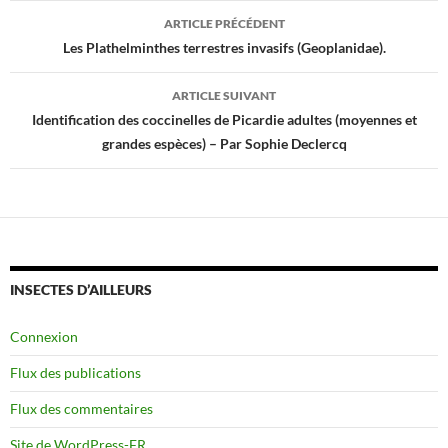
Navigation
ARTICLE PRÉCÉDENT
des
Les Plathelminthes terrestres invasifs (Geoplanidae).
articles
ARTICLE SUIVANT
Identification des coccinelles de Picardie adultes (moyennes et
grandes espèces) – Par Sophie Declercq
INSECTES D’AILLEURS
Connexion
Flux des publications
Flux des commentaires
Site de WordPress-FR