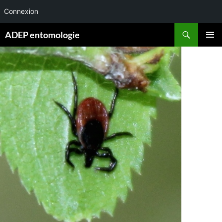
Connexion
Aller
Recherche
ADEP entomologie
au
MENU
contenu
PRINCI