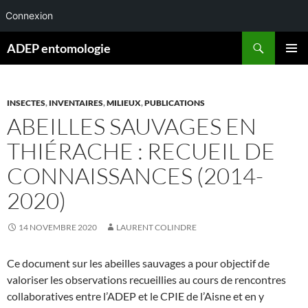
Connexion
Aller
Recherche
ADEP entomologie
au
MENU
contenu
PRINCI
INSECTES
,
INVENTAIRES
,
MILIEUX
,
PUBLICATIONS
ABEILLES SAUVAGES EN
THIÉRACHE : RECUEIL DE
CONNAISSANCES (2014-
2020)
14 NOVEMBRE 2020
LAURENT COLINDRE
Ce document sur les abeilles sauvages a pour objectif de
valoriser les observations recueillies au cours de rencontres
collaboratives entre l’ADEP et le CPIE de l’Aisne et en y