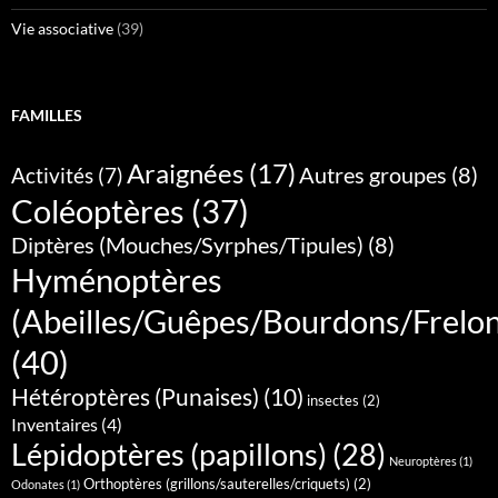
Vie associative
(39)
FAMILLES
Araignées
(17)
Autres groupes
(8)
Activités
(7)
Coléoptères
(37)
Diptères (Mouches/Syrphes/Tipules)
(8)
Hyménoptères
(Abeilles/Guêpes/Bourdons/Frelo
(40)
Hétéroptères (Punaises)
(10)
insectes
(2)
Inventaires
(4)
Lépidoptères (papillons)
(28)
Neuroptères
(1)
Orthoptères (grillons/sauterelles/criquets)
(2)
Odonates
(1)