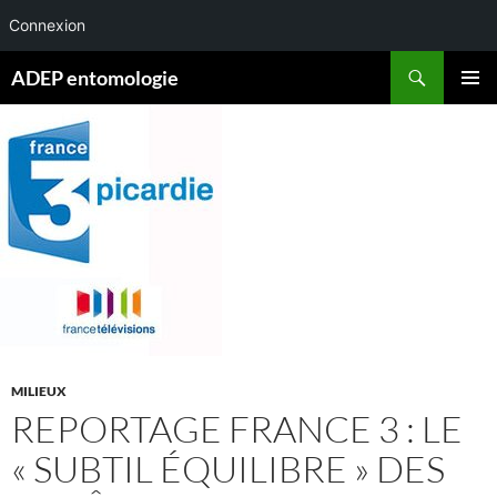
Connexion
Aller
Recherche
ADEP entomologie
au
MENU
contenu
PRINCI
MILIEUX
REPORTAGE FRANCE 3 : LE
« SUBTIL ÉQUILIBRE » DES