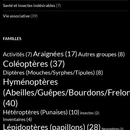
Santé et insectes indésirables
(7)
Vie associative
(39)
FAMILLES
Araignées
(17)
Autres groupes
(8)
Activités
(7)
Coléoptères
(37)
Diptères (Mouches/Syrphes/Tipules)
(8)
Hyménoptères
(Abeilles/Guêpes/Bourdons/Frelo
(40)
Hétéroptères (Punaises)
(10)
insectes
(2)
Inventaires
(4)
Lépidoptères (papillons)
(28)
Neuroptères
(1)