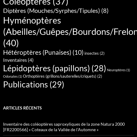
Coléoptères
(37)
Diptères (Mouches/Syrphes/Tipules)
(8)
Hyménoptères
(Abeilles/Guêpes/Bourdons/Frelo
(40)
Hétéroptères (Punaises)
(10)
insectes
(2)
Inventaires
(4)
Lépidoptères (papillons)
(28)
Neuroptères
(1)
Orthoptères (grillons/sauterelles/criquets)
(2)
Odonates
(1)
Publications
(29)
ARTICLES RÉCENTS
Inventaire des coléoptères saproxyliques de la zone Natura 2000
[FR2200566] « Coteaux de la Vallée de l’Automne »