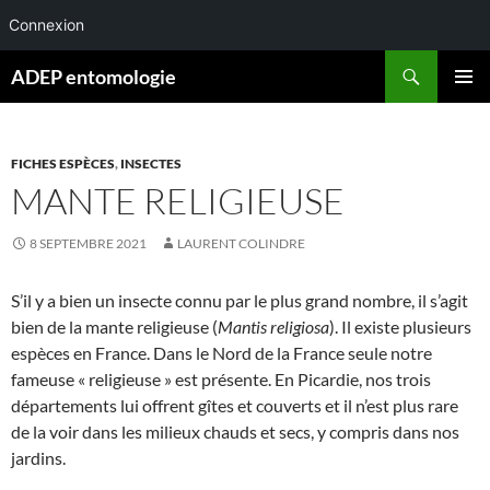
Connexion
Aller
Recherche
ADEP entomologie
au
MENU
contenu
PRINCI
FICHES ESPÈCES
,
INSECTES
MANTE RELIGIEUSE
8 SEPTEMBRE 2021
LAURENT COLINDRE
S’il y a bien un insecte connu par le plus grand nombre, il s’agit
bien de la mante religieuse (
Mantis religiosa
). Il existe plusieurs
espèces en France. Dans le Nord de la France seule notre
fameuse « religieuse » est présente. En Picardie, nos trois
départements lui offrent gîtes et couverts et il n’est plus rare
de la voir dans les milieux chauds et secs, y compris dans nos
jardins.