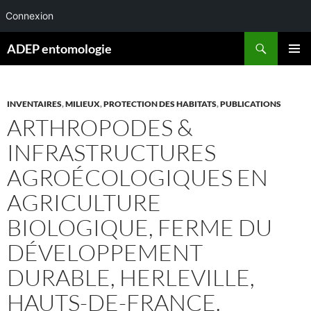
Connexion
Aller
Recherche
ADEP entomologie
au
MENU
contenu
PRINCI
INVENTAIRES
,
MILIEUX
,
PROTECTION DES HABITATS
,
PUBLICATIONS
ARTHROPODES &
INFRASTRUCTURES
AGROÉCOLOGIQUES EN
AGRICULTURE
BIOLOGIQUE, FERME DU
DÉVELOPPEMENT
DURABLE, HERLEVILLE,
HAUTS-DE-FRANCE.