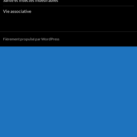
Santé et insectes indésirables
Vie associative
Fièrement propulsé par WordPress