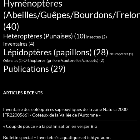
Hyménoptères
(Abeilles/Guêpes/Bourdons/Frelo
(40)
Hétéroptères (Punaises)
(10)
insectes
(2)
Inventaires
(4)
Lépidoptères (papillons)
(28)
Neuroptères
(1)
Orthoptères (grillons/sauterelles/criquets)
(2)
Odonates
(1)
Publications
(29)
ARTICLES RÉCENTS
Inventaire des coléoptères saproxyliques de la zone Natura 2000
[FR2200566] « Coteaux de la Vallée de l’Automne »
« Coup de pouce » à la pollinisation en verger Bio
Bulletin spécial – Invertébrés aquatiques et ichtyofaune.