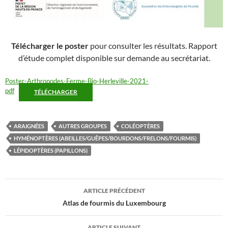
Télécharger le poster
pour consulter les résultats. Rapport
d’étude complet disponible sur demande au secrétariat.
Poster-Arthropodes-Ferme-Bio-Herleville-2021-
pdf
TÉLÉCHARGER
ARAIGNÉES
AUTRES GROUPES
COLÉOPTÈRES
HYMÉNOPTÈRES (ABEILLES/GUÊPES/BOURDONS/FRELONS/FOURMIS)
LÉPIDOPTÈRES (PAPILLONS)
Navigation
ARTICLE PRÉCÉDENT
des
Atlas de fourmis du Luxembourg
articles
ARTICLE SUIVANT