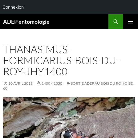
Connexion
Aller
Recherche
ADEP entomologie
au
MENU
contenu
PRINCI
THANASIMUS-
FORMICARIUS-BOIS-DU-
ROY-JHY1400
10 AVRIL 2018
1400 × 1050
SORTIE ADEP AU BOIS DU ROI (OISE,
60)