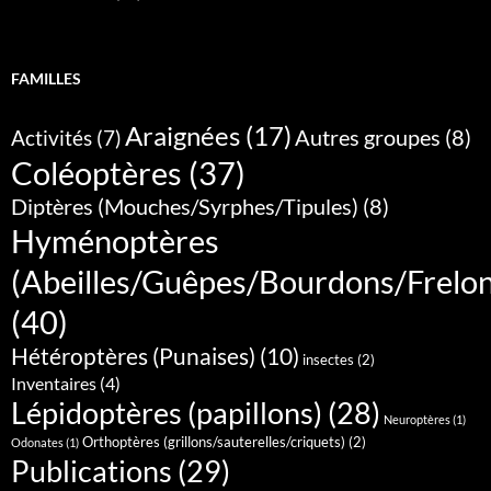
FAMILLES
Araignées
(17)
Autres groupes
(8)
Activités
(7)
Coléoptères
(37)
Diptères (Mouches/Syrphes/Tipules)
(8)
Hyménoptères
(Abeilles/Guêpes/Bourdons/Frelo
(40)
Hétéroptères (Punaises)
(10)
insectes
(2)
Inventaires
(4)
Lépidoptères (papillons)
(28)
Neuroptères
(1)
Orthoptères (grillons/sauterelles/criquets)
(2)
Odonates
(1)
Publications
(29)