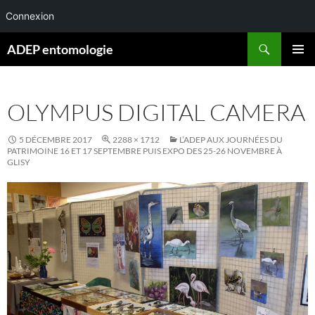
Connexion
Aller
Recherche
ADEP entomologie
au
MENU
contenu
PRINCI
OLYMPUS DIGITAL CAMERA
5 DÉCEMBRE 2017
2288 × 1712
L’ADEP AUX JOURNÉES DU
PATRIMOINE 16 ET 17 SEPTEMBRE PUIS EXPO DES 25-26 NOVEMBRE À
GLISY