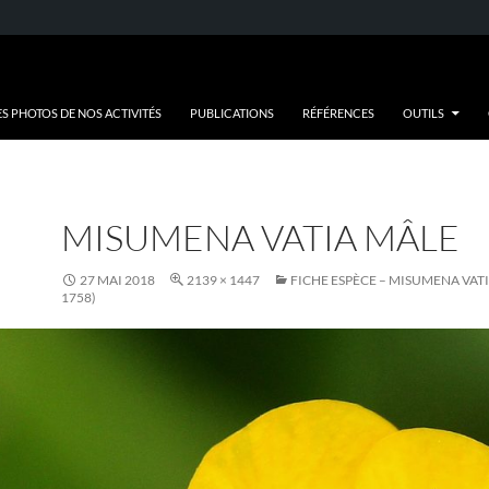
ES PHOTOS DE NOS ACTIVITÉS
PUBLICATIONS
RÉFÉRENCES
OUTILS
MISUMENA VATIA MÂLE
27 MAI 2018
2139 × 1447
FICHE ESPÈCE – MISUMENA VATI
1758)