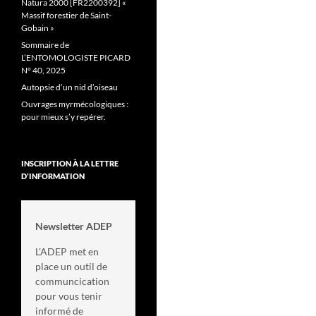
Natura 2000 [FR2200392] «
Massif forestier de Saint-
Gobain »
Sommaire de
L’ENTOMOLOGISTE PICARD
N° 40, 2025
Autopsie d’un nid d’oiseau
Ouvrages myrmécologiques :
pour mieux s’y repérer.
INSCRIPTION À LA LETTRE
D’INFORMATION
Newsletter ADEP
L'ADEP met en
place un outil de
communcication
pour vous tenir
informé de