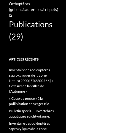
Orthoptères
(grillons/sauterelles/criquets)
(2)
Publications
(29)
ARTICLES RÉCENTS
Inventaire des coléoptères
saproxyliques de la zone
Natura 2000 [FR2200566] «
Coteaux de la Vallée de
l’Automne »
« Coup de pouce » à la
pollinisation en verger Bio
Bulletin spécial – Invertébrés
aquatiques et ichtyofaune.
Inventaire des coléoptères
saproxyliques de la zone