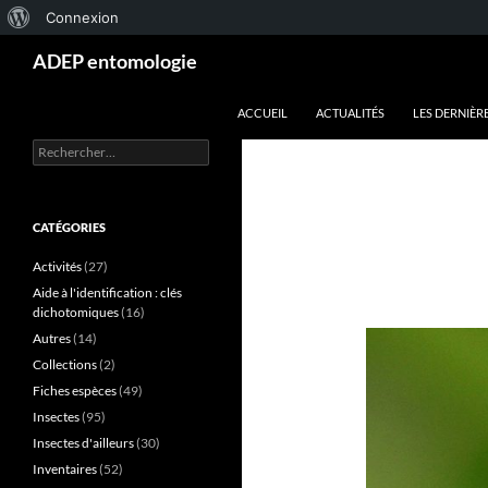
À
Connexion
Aller
Recherche
propos
ADEP entomologie
au
de
contenu
ACCUEIL
ACTUALITÉS
LES DERNIÈR
WordPress
Rechercher :
CATÉGORIES
Activités
(27)
Aide à l'identification : clés
dichotomiques
(16)
Autres
(14)
Collections
(2)
Fiches espèces
(49)
Insectes
(95)
Insectes d'ailleurs
(30)
Inventaires
(52)