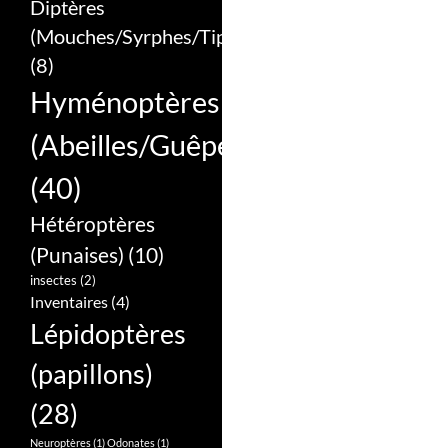
Diptères
(Mouches/Syrphes/Tipules)
(8)
Hyménoptères
(Abeilles/Guêpes/Bourdons/Frel
(40)
Hétéroptères
(Punaises)
(10)
insectes
(2)
Inventaires
(4)
Lépidoptères
(papillons)
(28)
Neuroptères
(1)
Odonates
(1)