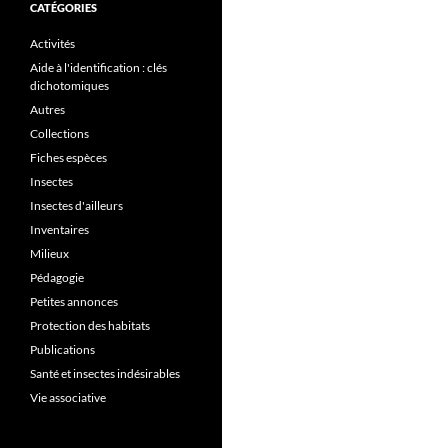
CATÉGORIES
Activités
Aide à l'identification : clés
dichotomiques
Autres
Collections
Fiches espèces
Insectes
Insectes d'ailleurs
Inventaires
Milieux
Pédagogie
Petites annonces
Protection des habitats
Publications
Santé et insectes indésirables
Vie associative