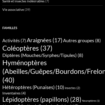
Santé et insectes indésirables
(7)
Vie associative
(39)
FAMILLES
Araignées
(17)
Autres groupes
(8)
Activités
(7)
Coléoptères
(37)
Diptères (Mouches/Syrphes/Tipules)
(8)
Hyménoptères
(Abeilles/Guêpes/Bourdons/Frelo
(40)
Hétéroptères (Punaises)
(10)
insectes
(2)
Inventaires
(4)
Lépidoptères (papillons)
(28)
Neuroptères
(1)