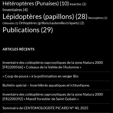
Hétéroptères (Punaises)
(10)
insectes
(2)
Inventaires
(4)
Lépidoptères (papillons)
(28)
Neuroptères
(1)
Orthoptères (grillons/sauterelles/criquets)
(2)
Odonates
(1)
Publications
(29)
ARTICLES RÉCENTS
Inventaire des coléoptères saproxyliques de la zone Natura 2000
[FR2200566] « Coteaux de la Vallée de l’Automne »
« Coup de pouce » à la pollinisation en verger Bio
Bulletin spécial – Invertébrés aquatiques et ichtyofaune.
Inventaire des coléoptères saproxyliques de la zone Natura 2000
[FR2200392] « Massif forestier de Saint-Gobain »
Sommaire de L’ENTOMOLOGISTE PICARD N° 40, 2025