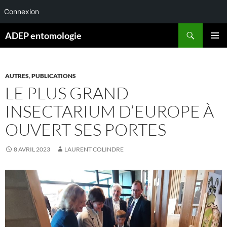
Connexion
Aller
Recherche
ADEP entomologie
au
MENU
contenu
PRINCI
AUTRES
,
PUBLICATIONS
LE PLUS GRAND
INSECTARIUM D’EUROPE À
OUVERT SES PORTES
8 AVRIL 2023
LAURENT COLINDRE