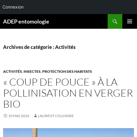
Connexion
Aller
Recherche
ADEP entomologie
au
MENU
contenu
PRINCI
Archives de catégorie : Activités
ACTIVITÉS
,
INSECTES
,
PROTECTION DES HABITATS
« COUP DE POUCE » À LA
POLLINISATION EN VERGER
BIO
10 MAI 2026
LAURENT COLINDRE