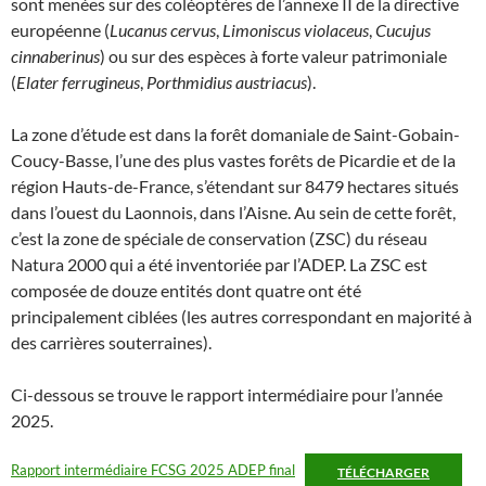
sont menées sur des coléoptères de l’annexe II de la directive
européenne (
Lucanus cervus
,
Limoniscus violaceus
,
Cucujus
cinnaberinus
) ou sur des espèces à forte valeur patrimoniale
(
Elater ferrugineus
,
Porthmidius austriacus
).
La zone d’étude est dans la forêt domaniale de Saint-Gobain-
Coucy-Basse, l’une des plus vastes forêts de Picardie et de la
région Hauts-de-France, s’étendant sur 8479 hectares situés
dans l’ouest du Laonnois, dans l’Aisne. Au sein de cette forêt,
c’est la zone de spéciale de conservation (ZSC) du réseau
Natura 2000 qui a été inventoriée par l’ADEP. La ZSC est
composée de douze entités dont quatre ont été
principalement ciblées (les autres correspondant en majorité à
des carrières souterraines).
Ci-dessous se trouve le rapport intermédiaire pour l’année
2025.
Rapport intermédiaire FCSG 2025 ADEP final
TÉLÉCHARGER