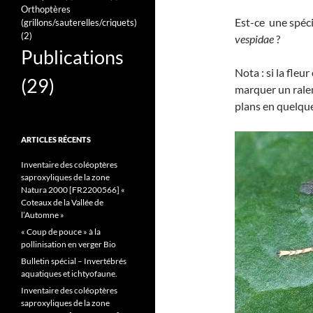
Orthoptères
Est-ce une spéc
(grillons/sauterelles/criquets)
(2)
vespidae
?
Publications
Nota : si la fleu
(29)
marquer un ralen
plans en quelqu
ARTICLES RÉCENTS
Inventaire des coléoptères
saproxyliques de la zone
Natura 2000 [FR2200566] «
Coteaux de la Vallée de
l’Automne »
« Coup de pouce » à la
pollinisation en verger Bio
Bulletin spécial – Invertébrés
aquatiques et ichtyofaune.
Inventaire des coléoptères
saproxyliques de la zone