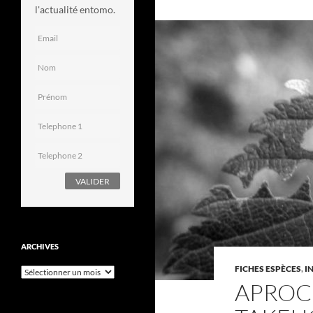
l'actualité entomo.
ARCHIVES
FICHES ESPÈCES
,
I
Archives
APROC