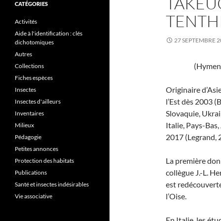
TAKEUC
CATÉGORIES
TENTH
Activités
Aide à l'identification : clés
27 SEPTEMBRE 2
dichotomiques
Autres
(Hymeno
Collections
Fiches espèces
Originaire d’Asi
Insectes
l’Est dès 2003 (
Insectes d'ailleurs
Slovaquie, Ukrain
Inventaires
Italie, Pays-Bas
Milieux
2017 (Legrand, 
Pédagogie
Petites annonces
La première don
Protection des habitats
collègue J.-L. He
Publications
est redécouvert
Santé et insectes indésirables
l’Oise.
Vie associative
En Italie, les ét