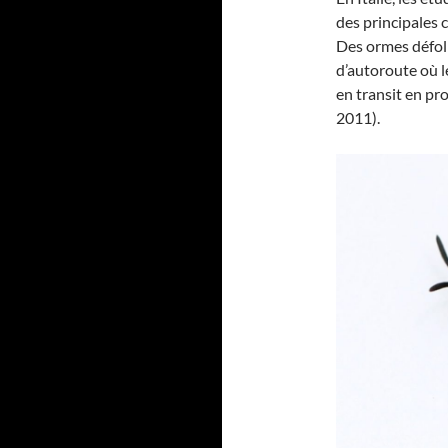
des principales c
Des ormes défol
d’autoroute où l
en transit en p
2011).