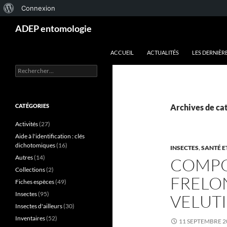
À
Connexion
Aller
Recherche
propos
ADEP entomologie
au
de
contenu
ACCUEIL
ACTUALITÉS
LES DERNIÈR
WordPress
Rechercher :
CATÉGORIES
Archives de cat
Activités
(27)
Aide à l'identification : clés
dichotomiques
(16)
INSECTES
,
SANTÉ E
Autres
(14)
COMPO
Collections
(2)
FRELON
Fiches espèces
(49)
Insectes
(95)
VELUTI
Insectes d'ailleurs
(30)
Inventaires
(52)
11 SEPTEMBRE 2