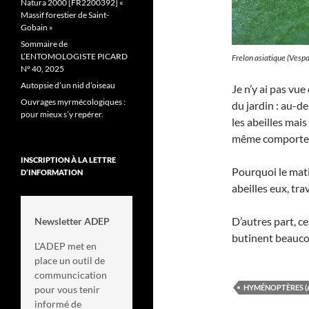
Natura 2000 [FR2200392] «
Massif forestier de Saint-
Gobain »
Sommaire de
L’ENTOMOLOGISTE PICARD
Frelon asiatique (Vesp
N° 40, 2025
Autopsie d’un nid d’oiseau
Je n’y ai pas vue
Ouvrages myrmécologiques :
du jardin : au-d
pour mieux s’y repérer.
les abeilles mais
même comporte
INSCRIPTION À LA LETTRE
Pourquoi le mati
D’INFORMATION
abeilles eux, tra
D’autres part, ce
Newsletter ADEP
butinent beaucou
L'ADEP met en
place un outil de
communcication
HYMÉNOPTÈRES (
pour vous tenir
informé de