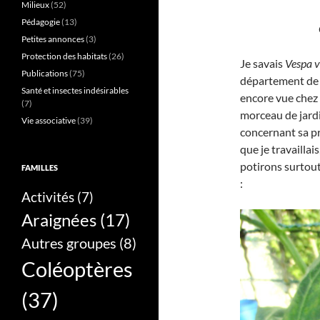
Milieux
(52)
Pédagogie
(13)
Petites annonces
(3)
Protection des habitats
(26)
Je savais
Vespa v
Publications
(75)
département de l
Santé et insectes indésirables
encore vue chez 
(7)
morceau de jard
Vie associative
(39)
concernant sa pré
que je travaillai
potirons surtout
FAMILLES
:
Activités
(7)
Araignées
(17)
Autres groupes
(8)
Coléoptères
(37)