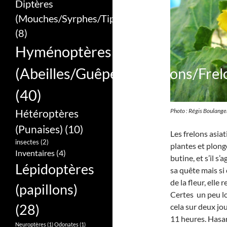
Diptères
(Mouches/Syrphes/Tipules)
(8)
Hyménoptères
(Abeilles/Guêpes/Bourdons/Frel
(40)
Photo : Régis Boulange
Hétéroptères
(Punaises)
(10)
Les frelons asia
insectes
(2)
plantes et plong
Inventaires
(4)
butine, et s’il s
Lépidoptères
sa quête mais si 
de la fleur, elle
(papillons)
Certes un peu l
(28)
cela sur deux jo
11 heures. Hasar
Neuroptères
(1)
Odonates
(1)