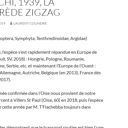
HI, 1939, LA
RÈDE ZIGZAG
019
LAURENT COLINDRE
ptera, Symphyta, Tenthredinoidae, Argidae)
e, l’espèce s’est rapidement répandue en Europe de
Bull. SV, 2018) : Hongrie, Pologne, Roumanie,
e, Serbie, etc. et maintenant l’Europe de l’Ouest :
, Allemagne, Autriche, Belgique (en 2013), France dès
2017).
née confirmée dans l’Oise nous provient de notre
rcent à Villers St Paul (Oise, 60) en 2018, puis l’espèce
e cette année par M. T’Flachebba toujours dans
udes démontrent que le transport routier est bien l’une