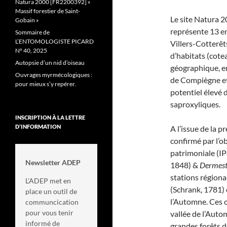
Natura 2000 [FR2200392] «
Massif forestier de Saint-
Le site Natura 2
Gobain »
représente 13 en
Sommaire de
L’ENTOMOLOGISTE PICARD
Villers-Cotterêt
N° 40, 2025
d’habitats (cote
Autopsie d’un nid d’oiseau
géographique, en
Ouvrages myrmécologiques :
de Compiègne et
pour mieux s’y repérer.
potentiel élevé d
saproxyliques.
INSCRIPTION À LA LETTRE
D’INFORMATION
A l’issue de la p
confirmé par l’o
patrimoniale (IP
Newsletter ADEP
1848) &
Dermesto
stations régiona
L'ADEP met en
(Schrank, 1781) 
place un outil de
l’Automne. Ces 
communcication
pour vous tenir
vallée de l’Auto
informé de
grandes forêts d