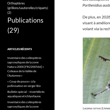
Orthoptères
Porthmidius aust
(grillons/sauterelles/criquets)
(2)
De plus, en 2028
Publications
visant à amélior
(29)
volant via la re
ARTICLES RÉCENTS
Inventaire des coléoptères
saproxyliques de la zone
Natura 2000 [FR2200566] «
Coteaux de la Vallée de
l’Automne »
« Coup de pouce » à la
pollinisation en verger Bio
Bulletin spécial – Invertébrés
aquatiques et ichtyofaune.
Inventaire des coléoptères
saproxyliques de la zone
Lucanus cervus (Linnaeu