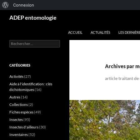
À
Connexion
Aller
Recherche
propos
ADEP entomologie
au
de
contenu
ACCUEIL
ACTUALITÉS
LES DERNIÈR
WordPress
Rechercher :
CATÉGORIES
Archives par m
Activités
(27)
article traitant de
Aide à l'identification : clés
dichotomiques
(16)
Autres
(14)
Collections
(2)
Fiches espèces
(49)
Insectes
(95)
Insectes d'ailleurs
(30)
Inventaires
(52)