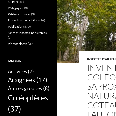
Milieux
(52)
Pédagogie
(13)
Petites annonces
(3)
Protection des habitats
(26)
Publications
(75)
Santé et insectes indésirables
(7)
Vie associative
(39)
INSECTES D'AILLEU
FAMILLES
INVENT
Activités
(7)
COLÉO
Araignées
(17)
SAPRO
Autres groupes
(8)
NATURA
Coléoptères
COTEAU
(37)
L’AUTO