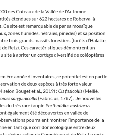
000 des Coteaux de la Vallée de l’Automne
tités étendues sur 622 hectares de Roberval à
s. Ce site est remarquable de par sa mosaïque
aux, zones humides, hêtraies, pinèdes) et sa position
tre trois grands massifs forestiers (forêts d’Halatte,
 de Retz). Ces caractéristiques démontrent un
u site à abriter un cortège diversifié de coléoptères
remière année d’inventaires, ce potentiel est en partie
bservation de deux espèces à très forte valeur
4 selon Bouget et al., 2019) :
Cis fissicollis
(Mellié,
ides sanguinicollis
(Fabricius, 1787). De nouvelles
les du très rare taupin
Porthmidius austriacus
ont également été découvertes en vallée de
observations pourraient montrer l’importance de la
mne en tant que corridor écologique entre deux
e la région, celles de Compiègne et de Retz. Le reste