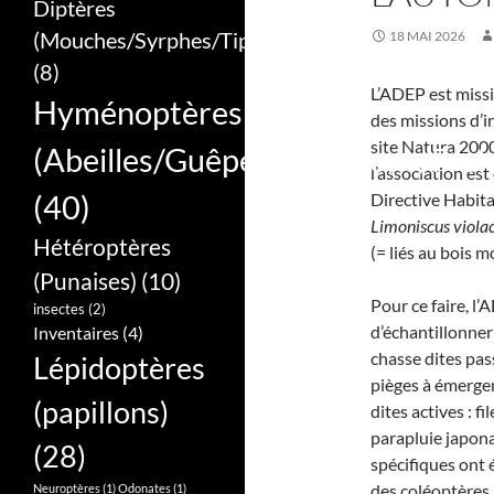
Diptères
(Mouches/Syrphes/Tipules)
18 MAI 2026
(8)
L’ADEP est miss
Hyménoptères
des missions d’i
site Natura 2000
(Abeilles/Guêpes/Bourdons/Frel
l’association est
(40)
Directive Habit
Limoniscus viola
Hétéroptères
(= liés au bois m
(Punaises)
(10)
Pour ce faire, l
insectes
(2)
d’échantillonner
Inventaires
(4)
chasse dites pas
Lépidoptères
pièges à émerge
(papillons)
dites actives : fi
parapluie japona
(28)
spécifiques ont 
des coléoptères 
Neuroptères
(1)
Odonates
(1)