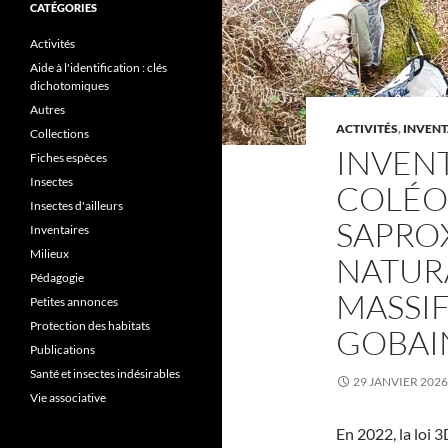
CATÉGORIES
Activités
Aide à l'identification : clés
dichotomiques
Autres
ACTIVITÉS
,
INVENT
Collections
INVENT
Fiches espèces
Insectes
COLÉO
Insectes d'ailleurs
SAPRO
Inventaires
Milieux
NATURA
Pédagogie
MASSIF
Petites annonces
Protection des habitats
GOBAIN
Publications
Santé et insectes indésirables
29 JANVIER 2026
Vie associative
En 2022, la loi 