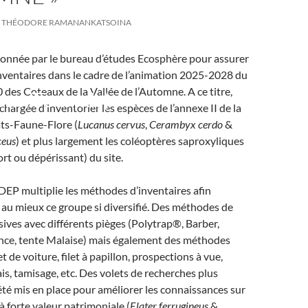
THÉODORE RAMANANKATSOINA
ionnée par le bureau d’études Ecosphère pour assurer
nventaires dans le cadre de l’animation 2025-2028 du
 des Coteaux de la Vallée de l’Automne. A ce titre,
ons/Fourmis)
 chargée d’inventorier les espèces de l’annexe II de la
ats-Faune-Flore (
Lucanus cervus
,
Cerambyx cerdo
&
ceus
) et plus largement les coléoptères saproxyliques
ort ou dépérissant) du site.
’ADEP multiplie les méthodes d’inventaires afin
 au mieux ce groupe si diversifié. Des méthodes de
sives avec différents pièges (Polytrap®, Barber,
nce, tente Malaise) mais également des méthodes
let de voiture, filet à papillon, prospections à vue,
is, tamisage, etc. Des volets de recherches plus
été mis en place pour améliorer les connaissances sur
à forte valeur patrimoniale (
Elater ferrugineus
&