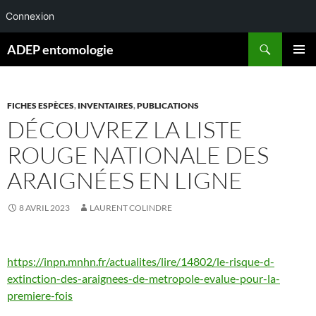
Connexion
Aller
Recherche
ADEP entomologie
au
MENU
contenu
PRINCI
FICHES ESPÈCES
,
INVENTAIRES
,
PUBLICATIONS
DÉCOUVREZ LA LISTE
ROUGE NATIONALE DES
ARAIGNÉES EN LIGNE
8 AVRIL 2023
LAURENT COLINDRE
https://inpn.mnhn.fr/actualites/lire/14802/le-risque-d-
extinction-des-araignees-de-metropole-evalue-pour-la-
premiere-fois