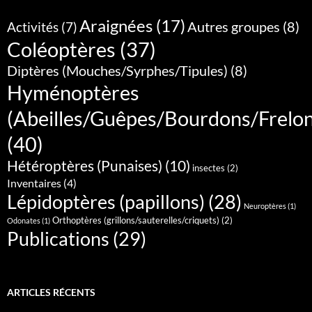
Araignées
(17)
Autres groupes
(8)
Activités
(7)
Coléoptères
(37)
Diptères (Mouches/Syrphes/Tipules)
(8)
Hyménoptères
(Abeilles/Guêpes/Bourdons/Frelo
(40)
Hétéroptères (Punaises)
(10)
insectes
(2)
Inventaires
(4)
Lépidoptères (papillons)
(28)
Neuroptères
(1)
Orthoptères (grillons/sauterelles/criquets)
(2)
Odonates
(1)
Publications
(29)
ARTICLES RÉCENTS