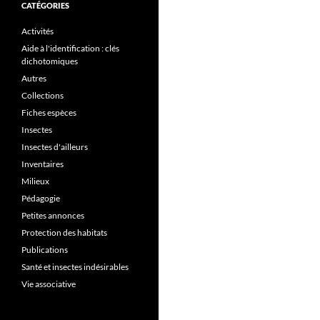
CATÉGORIES
Activités
Aide à l'identification : clés
dichotomiques
Autres
Collections
Fiches espèces
Insectes
Insectes d'ailleurs
Inventaires
Milieux
Pédagogie
Petites annonces
Protection des habitats
Publications
Santé et insectes indésirables
Vie associative