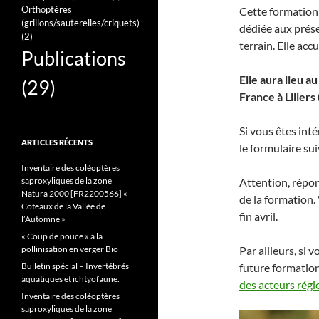
Orthoptères
Cette formation 
(grillons/sauterelles/criquets)
dédiée aux présen
(2)
terrain. Elle acc
Publications
Elle aura lieu 
(29)
France à Lillers
Si vous êtes int
ARTICLES RÉCENTS
le formulaire sui
Inventaire des coléoptères
saproxyliques de la zone
Attention, répon
Natura 2000 [FR2200566] «
de la formation.
Coteaux de la Vallée de
fin avril.
l’Automne »
« Coup de pouce » à la
pollinisation en verger Bio
Par ailleurs, si
Bulletin spécial – Invertébrés
future formation,
aquatiques et ichtyofaune.
des acteurs régi
Inventaire des coléoptères
saproxyliques de la zone