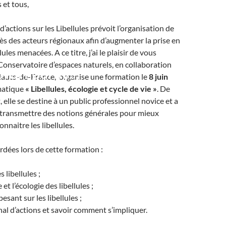
 et tous,
d’actions sur les Libellules prévoit l’organisation de
s des acteurs régionaux afin d’augmenter la prise en
ules menacées. A ce titre, j’ai le plaisir de vous
Conservatoire d’espaces naturels, en collaboration
ons/Fourmis)
auts-de-France, organise une formation le
8 juin
matique
« Libellules, écologie et cycle de vie »
. De
 elle se destine à un public professionnel novice et a
 transmettre des notions générales pour mieux
nnaitre les libellules.
dées lors de cette formation :
s libellules ;
 et l’écologie des libellules ;
sant sur les libellules ;
nal d’actions et savoir comment s’impliquer.