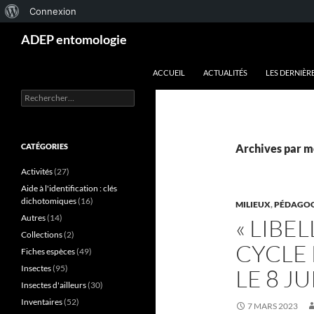
À
Connexion
Aller
Recherche
propos
ADEP entomologie
au
de
contenu
ACCUEIL
ACTUALITÉS
LES DERNIÈR
WordPress
Rechercher :
CATÉGORIES
Archives par m
Activités
(27)
Aide à l'identification : clés
dichotomiques
(16)
MILIEUX
,
PÉDAGOG
Autres
(14)
« LIBE
Collections
(2)
CYCLE 
Fiches espèces
(49)
Insectes
(95)
LE 8 JU
Insectes d'ailleurs
(30)
Inventaires
(52)
7 MARS 2023