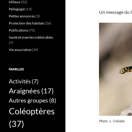
Milieux
(52)
Pédagogie
(13)
Un message du 
Petites annonces
(3)
Protection des habitats
(26)
Publications
(75)
Santé et insectes indésirables
(7)
Vie associative
(39)
FAMILLES
Activités
(7)
Araignées
(17)
Autres groupes
(8)
Coléoptères
(37)
Photo : L. Colindre