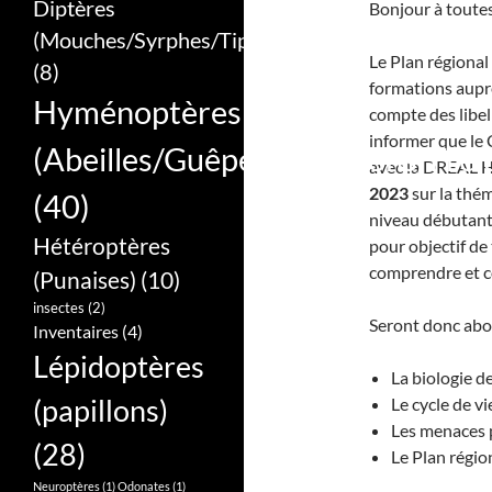
Diptères
Bonjour à toutes
(Mouches/Syrphes/Tipules)
Le Plan régional 
(8)
formations auprè
Hyménoptères
compte des libell
informer que le 
(Abeilles/Guêpes/Bourdons/Frel
avec la DREAL H
2023
sur la thé
(40)
niveau débutant,
Hétéroptères
pour objectif de
comprendre et co
(Punaises)
(10)
insectes
(2)
Seront donc abor
Inventaires
(4)
Lépidoptères
La biologie de
(papillons)
Le cycle de vie
Les menaces pe
(28)
Le Plan régio
Neuroptères
(1)
Odonates
(1)