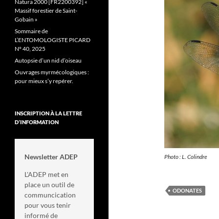
Natura 2000 [FR2200392] «
Massif forestier de Saint-
Gobain »
Sommaire de
L’ENTOMOLOGISTE PICARD
N° 40, 2025
Autopsie d’un nid d’oiseau
Ouvrages myrmécologiques :
pour mieux s’y repérer.
INSCRIPTION À LA LETTRE
D’INFORMATION
Newsletter ADEP
Photo : L. Colindre
L'ADEP met en
place un outil de
ODONATES
communcication
pour vous tenir
informé de