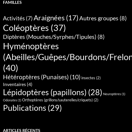
FAMILLES
Araignées
(17)
Autres groupes
(8)
Activités
(7)
Coléoptères
(37)
Diptères (Mouches/Syrphes/Tipules)
(8)
Hyménoptères
(Abeilles/Guêpes/Bourdons/Frelo
(40)
Hétéroptères (Punaises)
(10)
insectes
(2)
Inventaires
(4)
Lépidoptères (papillons)
(28)
Neuroptères
(1)
Orthoptères (grillons/sauterelles/criquets)
(2)
Odonates
(1)
Publications
(29)
ARTICLES RÉCENTS