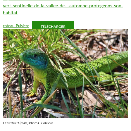
vert-sentinelle-de-la-vallee-de-l-automne-protegeons-son-
habitat
coteau-Puisiere
TÉLÉCHARGER
Lézard vert (mâle) Photo L. Colindre.