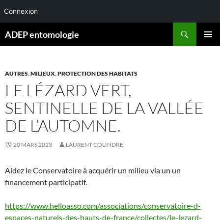
Connexion
Aller
Recherche
ADEP entomologie
au
MENU
contenu
PRINCI
AUTRES
,
MILIEUX
,
PROTECTION DES HABITATS
LE LÉZARD VERT,
SENTINELLE DE LA VALLÉE
DE L’AUTOMNE.
20 MARS 2023
LAURENT COLINDRE
Aidez le Conservatoire à acquérir un milieu via un un
financement participatif.
https://www.helloasso.com/associations/conservatoire-d-
espaces-naturels-des-hauts-de-france/collectes/le-lezard-