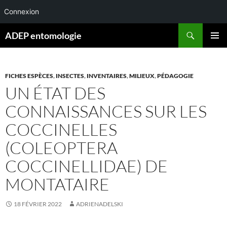
Connexion
Aller
Recherche
ADEP entomologie
au
MENU
contenu
PRINCI
FICHES ESPÈCES
,
INSECTES
,
INVENTAIRES
,
MILIEUX
,
PÉDAGOGIE
UN ÉTAT DES
CONNAISSANCES SUR LES
COCCINELLES
(COLEOPTERA
COCCINELLIDAE) DE
MONTATAIRE
18 FÉVRIER 2022
ADRIENADELSKI