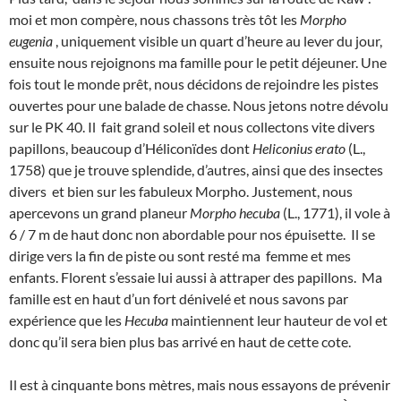
moi et mon compère, nous chassons très tôt les
Morpho
eugenia
, uniquement visible un quart d’heure au lever du jour,
ensuite nous rejoignons ma famille pour le petit déjeuner. Une
fois tout le monde prêt, nous décidons de rejoindre les pistes
ouvertes pour une balade de chasse. Nous jetons notre dévolu
sur le PK 40. Il fait grand soleil et nous collectons vite divers
papillons, beaucoup d’Héliconïdes dont
Heliconius erato
(L.,
1758) que je trouve splendide, d’autres, ainsi que des insectes
divers et bien sur les fabuleux Morpho. Justement, nous
apercevons un grand planeur
Morpho hecuba
(L., 1771), il vole à
6 / 7 m de haut donc non abordable pour nos épuisette. Il se
dirige vers la fin de piste ou sont resté ma femme et mes
enfants. Florent s’essaie lui aussi à attraper des papillons. Ma
famille est en haut d’un fort dénivelé et nous savons par
expérience que les
Hecuba
maintiennent leur hauteur de vol et
donc qu’il sera bien plus bas arrivé en haut de cette cote.
Il est à cinquante bons mètres, mais nous essayons de prévenir