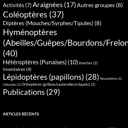
Araignées
(17)
Autres groupes
(8)
Activités
(7)
Coléoptères
(37)
Diptères (Mouches/Syrphes/Tipules)
(8)
Hyménoptères
(Abeilles/Guêpes/Bourdons/Frelo
(40)
Hétéroptères (Punaises)
(10)
insectes
(2)
Inventaires
(4)
Lépidoptères (papillons)
(28)
Neuroptères
(1)
Orthoptères (grillons/sauterelles/criquets)
(2)
Odonates
(1)
Publications
(29)
ARTICLES RÉCENTS