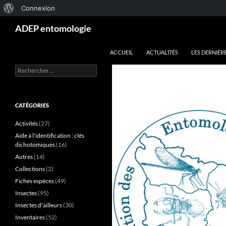
À
Connexion
Aller
Recherche
propos
ADEP entomologie
au
de
contenu
ACCUEIL
ACTUALITÉS
LES DERNIÈR
WordPress
Rechercher :
CATÉGORIES
Activités
(27)
Aide à l'identification : clés
dichotomiques
(16)
Autres
(14)
Collections
(2)
Fiches espèces
(49)
Insectes
(95)
Insectes d'ailleurs
(30)
Inventaires
(52)