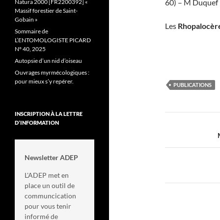
60) – M Duquef
Natura 2000 [FR2200392] «
Massif forestier de Saint-
Gobain »
Les
Rhopalocère
Sommaire de
L’ENTOMOLOGISTE PICARD
N° 40, 2025
Autopsie d’un nid d’oiseau
Ouvrages myrmécologiques :
pour mieux s’y repérer.
PUBLICATIONS
INSCRIPTION À LA LETTRE
Navigati
D’INFORMATION
des
articles
Newsletter ADEP
L'ADEP met en
place un outil de
communcication
pour vous tenir
informé de