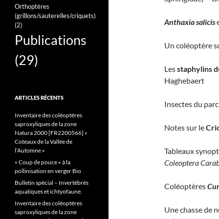
Orthoptères
(grillons/sauterelles/criquets)
Anthaxia salicis
(2)
Publications
Un coléoptère s
(29)
Les
staphylins 
Haghebaert
ARTICLES RÉCENTS
Insectes du par
Inventaire des coléoptères
saproxyliques de la zone
Notes sur le
Cri
Natura 2000 [FR2200566] «
Coteaux de la Vallée de
Tableaux synopt
l’Automne »
Coleoptera Cara
« Coup de pouce » à la
pollinisation en verger Bio
Bulletin spécial – Invertébrés
Coléoptères
Cur
aquatiques et ichtyofaune.
Inventaire des coléoptères
Une chasse de nu
saproxyliques de la zone