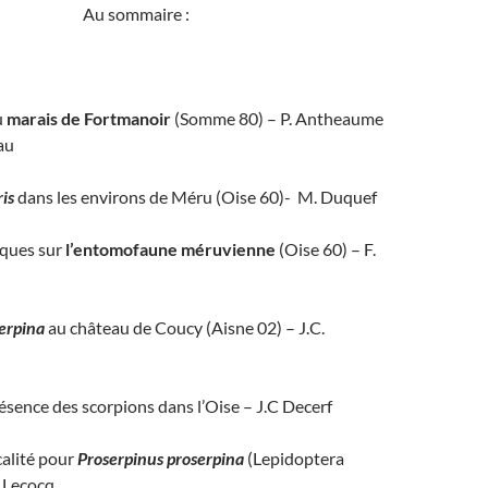
Au sommaire :
u
marais de Fortmanoir
(Somme 80) – P. Antheaume
au
ons/Fourmis)
is
dans les environs de Méru (Oise 60)- M. Duquef
ques sur
l’entomofaune méruvienne
(Oise 60) – F.
erpina
au château de Coucy (Aisne 02) – J.C.
résence des scorpions dans l’Oise – J.C Decerf
calité pour
Proserpinus proserpina
(Lepidoptera
. Lecocq