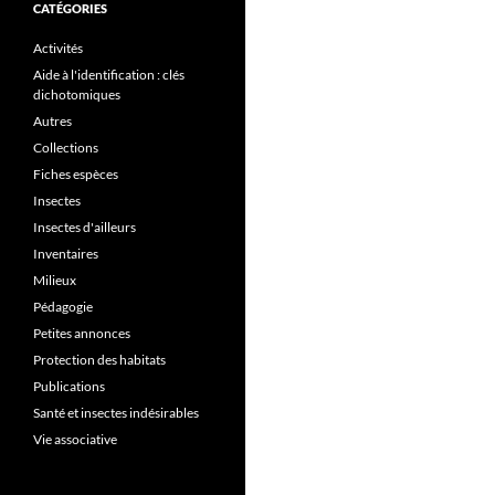
CATÉGORIES
Activités
Aide à l'identification : clés
dichotomiques
Autres
Collections
Fiches espèces
Insectes
Insectes d'ailleurs
Inventaires
Milieux
Pédagogie
Petites annonces
Protection des habitats
Publications
Santé et insectes indésirables
Vie associative