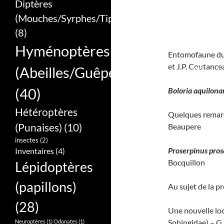
Diptères
(Mouches/Syrphes/Tipules)
(8)
Hyménoptères
Entomofaune d
et J.P. Coutance
(Abeilles/Guêpes/Bourdons/Frel
(40)
Boloria aquilonar
Hétéroptères
Quelques remar
(Punaises)
(10)
Beaupere
insectes
(2)
Proserpinus pros
Inventaires
(4)
Bocquillon
Lépidoptères
(papillons)
Au sujet de la p
(28)
Une nouvelle lo
Sphingidae) – G
Neuroptères
(1)
Odonates
(1)