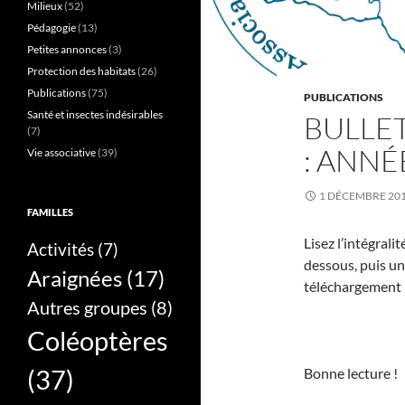
Milieux
(52)
Pédagogie
(13)
Petites annonces
(3)
Protection des habitats
(26)
Publications
(75)
PUBLICATIONS
Santé et insectes indésirables
BULLET
(7)
: ANNÉ
Vie associative
(39)
1 DÉCEMBRE 20
FAMILLES
Lisez l’intégrali
Activités
(7)
dessous, puis un
Araignées
(17)
téléchargement 
Autres groupes
(8)
Coléoptères
(37)
Bonne lecture !