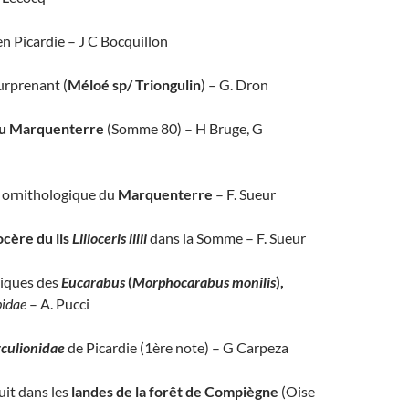
en Picardie – J C Bocquillon
urprenant (
Méloé sp/ Triongulin
) – G. Dron
du Marquenterre
(Somme 80) – H Bruge, G
c ornithologique du
Marquenterre
– F. Sueur
ocère du lis
Lilioceris lilii
dans la Somme – F. Sueur
iques des
Eucarabus
(
Morphocarabus monilis
),
bidae
– A. Pucci
culionidae
de Picardie (1ère note) – G Carpeza
it dans les
landes de la forêt de Compiègne
(Oise