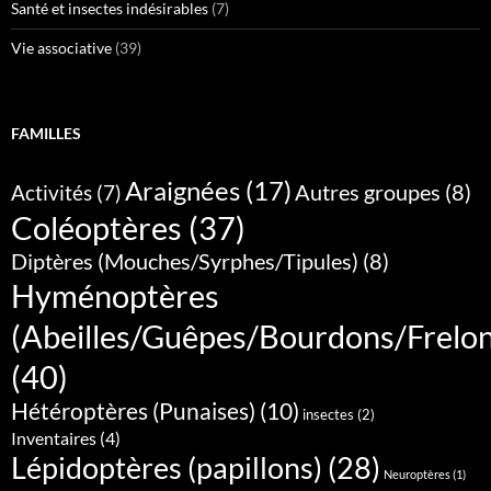
Santé et insectes indésirables
(7)
Vie associative
(39)
FAMILLES
Araignées
(17)
Autres groupes
(8)
Activités
(7)
Coléoptères
(37)
Diptères (Mouches/Syrphes/Tipules)
(8)
Hyménoptères
(Abeilles/Guêpes/Bourdons/Frelo
(40)
Hétéroptères (Punaises)
(10)
insectes
(2)
Inventaires
(4)
Lépidoptères (papillons)
(28)
Neuroptères
(1)