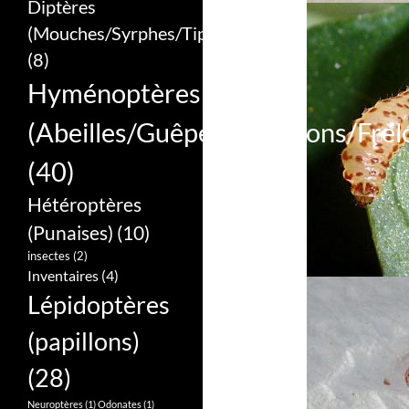
Diptères
(Mouches/Syrphes/Tipules)
(8)
Hyménoptères
(Abeilles/Guêpes/Bourdons/Frel
(40)
Hétéroptères
(Punaises)
(10)
insectes
(2)
Inventaires
(4)
Lépidoptères
(papillons)
(28)
Neuroptères
(1)
Odonates
(1)