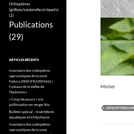
Orthoptères
(grillons/sauterelles/criquets)
(2)
Publications
(29)
ARTICLES RÉCENTS
Inventaire des coléoptères
saproxyliques de la zone
Natura 2000 [FR2200566] «
Michel
Coteaux de la Vallée de
l’Automne »
« Coup de pouce » à la
pollinisation en verger Bio
LÉPIDOPTÈRES (P
Bulletin spécial – Invertébrés
aquatiques et ichtyofaune.
Inventaire des coléoptères
Navigati
saproxyliques de la zone