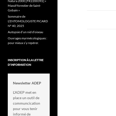
Natura 2000 [FR2200392] «
des
Massif forestier de Saint-
Gobain »
articles
Sommaire de
L’ENTOMOLOGISTE PICARD
N° 40, 2025
Autopsie d’un nid d’oiseau
Ouvrages myrmécologiques :
pour mieux s’y repérer.
INSCRIPTION À LA LETTRE
D’INFORMATION
Newsletter ADEP
L'ADEP met en
place un outil de
communcication
pour vous tenir
informé de