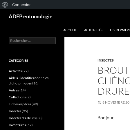
À
Connexion
Aller
Recherche
propos
ADEP entomologie
au
de
contenu
ACCUEIL
ACTUALITÉS
LES DERNIÈR
WordPress
Rechercher :
INSECTES
CATÉGORIES
BROUT
Activités
(27)
CHÉNO
Aide à l'identification : clés
dichotomiques
(16)
DRURE
Autres
(14)
Collections
(2)
8 NOVEMBRE 20
Fiches espèces
(49)
Insectes
(95)
Bonjour,
Insectes d'ailleurs
(30)
Inventaires
(52)