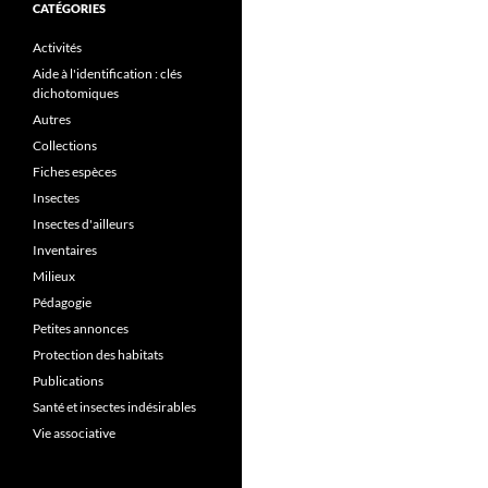
CATÉGORIES
Activités
Aide à l'identification : clés
dichotomiques
Autres
Collections
Fiches espèces
Insectes
Insectes d'ailleurs
Inventaires
Milieux
Pédagogie
Petites annonces
Protection des habitats
Publications
Santé et insectes indésirables
Vie associative