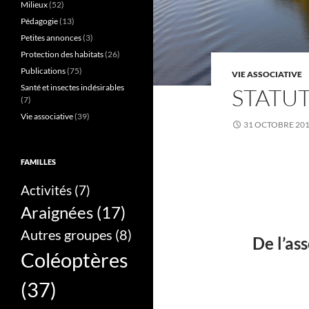
Milieux
(52)
Pédagogie
(13)
Petites annonces
(3)
Protection des habitats
(26)
Publications
(75)
VIE ASSOCIATIVE
Santé et insectes indésirables
STATU
(7)
Vie associative
(39)
31 OCTOBRE 20
FAMILLES
Activités
(7)
Araignées
(17)
Autres groupes
(8)
De l’as
Coléoptères
(37)