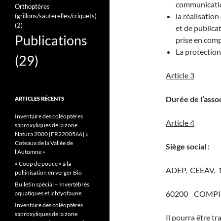
communicatio
Orthoptères
la réalisatio
(grillons/sauterelles/criquets)
(2)
et de publica
Publications
prise en comp
La protection
(29)
Article 3
Durée de l’assoc
ARTICLES RÉCENTS
Inventaire des coléoptères
Article 4
saproxyliques de la zone
Natura 2000 [FR2200566] «
Coteaux de la Vallée de
Siège social :
l’Automne »
« Coup de pouce » à la
ADEP, CEEAV, 17
pollinisation en verger Bio
Bulletin spécial – Invertébrés
60200 COMP
aquatiques et ichtyofaune.
Inventaire des coléoptères
saproxyliques de la zone
Il pourra être tr