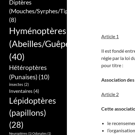
Diptères
(Mouches/Syrphes/Tipules)
(8)
Hyménoptères
Article 1
(Abeilles/Guêpes/Bourdons/Frel
Il est fondé ent
(40)
régie par la loi d
pour titre :
Hétéroptères
(Punaises)
(10)
Association des
insectes
(2)
Inventaires
(4)
Article 2
Lépidoptères
Cette associatio
(papillons)
(28)
le recensemen
l’organisatio
Neuroptères
(1)
Odonates
(1)