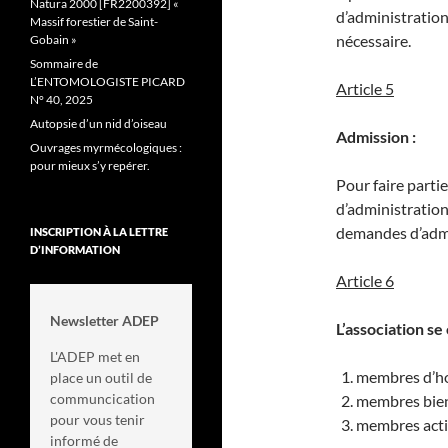
Natura 2000 [FR2200392] «
d’administration 
Massif forestier de Saint-
nécessaire.
Gobain »
Sommaire de
L’ENTOMOLOGISTE PICARD
Article 5
N° 40, 2025
Autopsie d’un nid d’oiseau
Admission :
Ouvrages myrmécologiques :
pour mieux s’y repérer.
Pour faire partie 
d’administration
demandes d’admi
INSCRIPTION À LA LETTRE
D’INFORMATION
Article 6
Newsletter ADEP
L’association se
L'ADEP met en
membres d’h
place un outil de
communcication
membres bien
pour vous tenir
membres acti
informé de