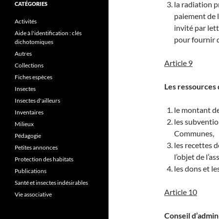
la radiation 
CATÉGORIES
paiement de l
Activités
invité par le
Aide à l'identification : clés
pour fournir 
dichotomiques
Autres
Article 9
Collections
Fiches espèces
Les ressources 
Insectes
Insectes d'ailleurs
le montant de
Inventaires
les subventio
Milieux
Communes,
Pédagogie
les recettes 
Petites annonces
l’objet de l’as
Protection des habitats
les dons et les
Publications
Santé et insectes indésirables
Article 10
Vie associative
Conseil d’admini