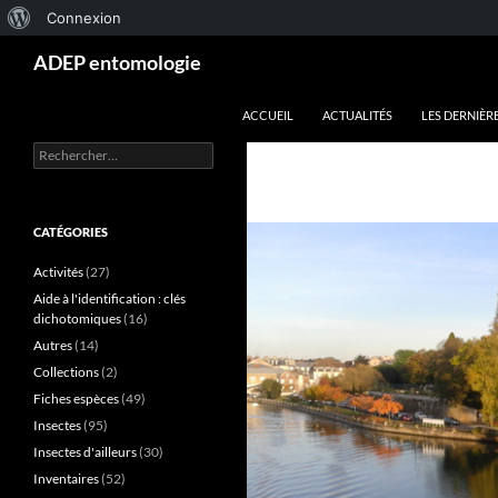
À
Connexion
Aller
Recherche
propos
ADEP entomologie
au
de
contenu
ACCUEIL
ACTUALITÉS
LES DERNIÈR
WordPress
Rechercher :
CATÉGORIES
Activités
(27)
Aide à l'identification : clés
dichotomiques
(16)
Autres
(14)
Collections
(2)
Fiches espèces
(49)
Insectes
(95)
Insectes d'ailleurs
(30)
Inventaires
(52)