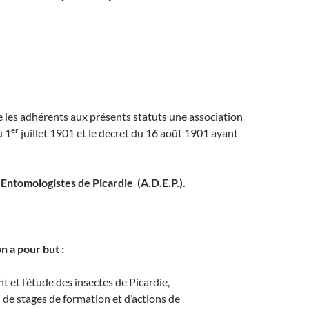
ons/Fourmis)
re les adhérents aux présents statuts une association
er
u 1
juillet 1901 et le décret du 16 août 1901 ayant
 Entomologistes de Picardie (A.D.E.P.).
n a pour but :
t et l’étude des insectes de Picardie,
n de stages de formation et d’actions de