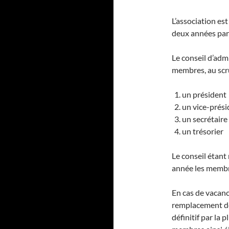
L’association es
deux années par 
Le conseil d’admi
membres, au scru
un président
un vice-prési
un secrétaire
un trésorier
Le conseil étant
année les membre
En cas de vacanc
remplacement de
définitif par la