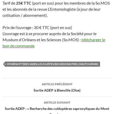
Tarif de
25€ TTC
(port en sus) pour les membres de la So.MOS
et les abonnés de la revue L’Entomologiste (à jour de leur
cotisation / abonnement).
Prix de l’ouvrage : 30 € TTC (port en sus)
L’ouvrage est à se procurer auprès de la Société pour le
Muséum d’Orléans et les Sciences (So.MOS) :
télécharger le
bon de commande
HYMÉNOPTÈRES (ABEILLES/GUÊPES/BOURDONS/FRELONS/FOURMIS)
Navigation
ARTICLE PRÉCÉDENT
des
Sortie ADEP à Bienville (Oise)
articles
ARTICLE SUIVANT
Sortie ADEP : « Recherche des coléoptères saproxyliques du Mont