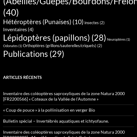
(Abeilles/Guêpes/Bourdons/Frelo
(40)
Hétéroptères (Punaises)
(10)
insectes
(2)
Inventaires
(4)
Lépidoptères (papillons)
(28)
Neuroptères
(1)
Orthoptères (grillons/sauterelles/criquets)
(2)
Odonates
(1)
Publications
(29)
ARTICLES RÉCENTS
Inventaire des coléoptères saproxyliques de la zone Natura 2000
[FR2200566] « Coteaux de la Vallée de l’Automne »
« Coup de pouce » à la pollinisation en verger Bio
Bulletin spécial – Invertébrés aquatiques et ichtyofaune.
Inventaire des coléoptères saproxyliques de la zone Natura 2000