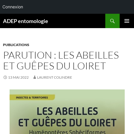
Connexion
Aller
Recherche
ADEP entomologie
au
MENU
contenu
PRINCI
PUBLICATIONS
PARUTION : LES ABEILLES
ET GUÊPES DU LOIRET
13 MAI 2022
LAURENT COLINDRE